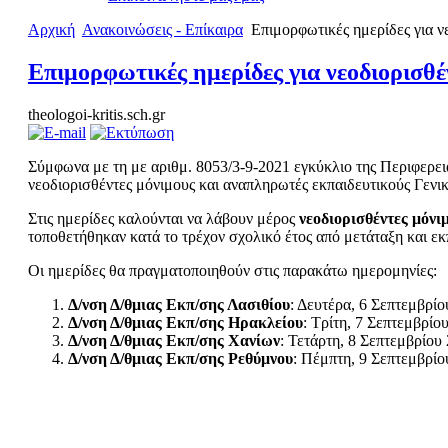
Αρχική
Ανακοινώσεις - Επίκαιρα
Επιμορφωτικές ημερίδες για ν
Επιμορφωτικές ημερίδες για νεοδιορισθέ
theologoi-kritis.sch.gr
Σύμφωνα με τη με αριθμ. 8053/3-9-2021 εγκύκλιο της Περιφερε
νεοδιορισθέντες μόνιμους και αναπληρωτές εκπαιδευτικούς Γενικ
Στις ημερίδες καλούνται να λάβουν μέρος
νεοδιορισθέντες μόνι
τοποθετήθηκαν κατά το τρέχον σχολικό έτος από μετάταξη και εκπ
Οι ημερίδες θα πραγματοποιηθούν στις παρακάτω ημερομηνίες:
Δ/νση Δ/θμιας Εκπ/σης Λασιθίου
: Δευτέρα, 6 Σεπτεμβρίο
Δ/νση Δ/θμιας Εκπ/σης Ηρακλείου
: Τρίτη, 7 Σεπτεμβρίο
Δ/νση Δ/θμιας Εκπ/σης Χανίων
: Τετάρτη, 8 Σεπτεμβρίου
Δ/νση Δ/θμιας Εκπ/σης Ρεθύμνου
: Πέμπτη, 9 Σεπτεμβρίο