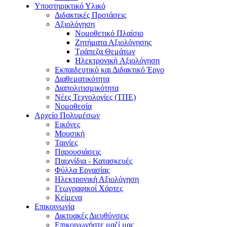
Υποστηρικτικό Υλικό
Διδακτικές Προτάσεις
Αξιολόγηση
Νομοθετικό Πλαίσιο
Ζητήματα Αξιολόγησης
Τράπεζα Θεμάτων
Hλεκτρονική Aξιολόγηση
Εκπαιδευτικό και Διδακτικό Έργο
Διαθεματικότητα
Διαπολιτισμικότητα
Νέες Τεχνολογίες (ΤΠΕ)
Νομοθεσία
Αρχείο Πολυμέσων
Εικόνες
Μουσική
Ταινίες
Παρουσιάσεις
Παιχνίδια - Κατασκευές
Φύλλα Εργασίας
Ηλεκτρονική Αξιολόγηση
Γεωγραφικοί Χάρτες
Κείμενα
Επικοινωνία
Δικτυακές Διευθύνσεις
Επικοινωνήστε μαζί μας