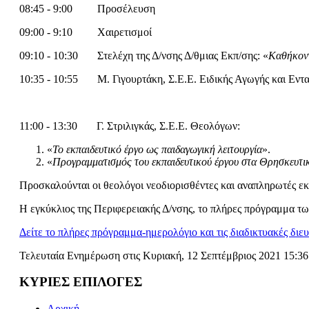
08:45 - 9:00 Προσέλευση
09:00 - 9:10 Χαιρετισμοί
09:10 - 10:30 Στελέχη της Δ/νσης Δ/θμιας Εκπ/σης: «
Καθήκοντ
10:35 - 10:55 Μ. Γιγουρτάκη, Σ.Ε.Ε. Ειδικής Αγωγής και Εντα
11:00 - 13:30 Γ. Στριλιγκάς, Σ.Ε.Ε. Θεολόγων:
«
Το εκπαιδευτικό έργο ως παιδαγωγική λειτουργία
».
«
Προγραμματισμός του εκπαιδευτικού έργου στα Θρησκευτι
Προσκαλούνται οι θεολόγοι νεοδιορισθέντες και αναπληρωτές εκ
Η εγκύκλιος της Περιφερειακής Δ/νσης, το πλήρες πρόγραμμα των
Δείτε το πλήρες πρόγραμμα-ημερολόγιο και τις διαδικτυακές διε
Τελευταία Ενημέρωση στις Κυριακή, 12 Σεπτέμβριος 2021 15:3
ΚΥΡΙΕΣ ΕΠΙΛΟΓΕΣ
Αρχική