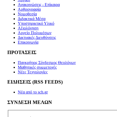
Ανακοινώσεις - Επίκαιρα
Αρθρογραφία
Νομοθεσία
Διδακτικά Μέσα
Υποστηρικτικό Υλικό
Αξιολόγηση
Αρχείο Πολυμέσων
Δικτυακές Διευθύνσεις
Επικοινωνία
ΠΡΟΤΑΣΕΙΣ
Παγκρήτιος Σύνδεσμος Θεολόγων
Μαθητικές συμμετοχές
Νέες Τεχνολογίες
ΕΙΔΗΣΕΙΣ (RSS FEEDS)
Νέα από το sch.gr
ΣΥΝΔΕΣΗ ΜΕΛΩΝ