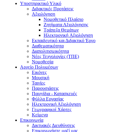
Υποστηρικτικό Υλικό
Διδακτικές Προτάσεις
Αξιολόγηση
Νομοθετικό Πλαίσιο
Ζητήματα Αξιολόγησης
Τράπεζα Θεμάτων
Hλεκτρονική Aξιολόγηση
Εκπαιδευτικό και Διδακτικό Έργο
Διαθεματικότητα
Διαπολιτισμικότητα
Νέες Τεχνολογίες (ΤΠΕ)
Νομοθεσία
Αρχείο Πολυμέσων
Εικόνες
Μουσική
Ταινίες
Παρουσιάσεις
Παιχνίδια - Κατασκευές
Φύλλα Εργασίας
Ηλεκτρονική Αξιολόγηση
Γεωγραφικοί Χάρτες
Κείμενα
Επικοινωνία
Δικτυακές Διευθύνσεις
Επικοινωνήστε μαζί μας