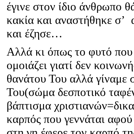
έγινε στον ίδιο άνθρωπο θ
κακία και αναστήθηκε σ’ 
και έζησε…
Αλλά κι όπως το φυτό που 
ομοιάζει γιατί δεν κοινων
θανάτου Του αλλά γίναμε 
Του(σώμα δεσποτικό ταφέ
βάπτισμα χριστιανών=δικα
καρπός που γεννάται αφού
στη γη έφερε τον καρπό τη