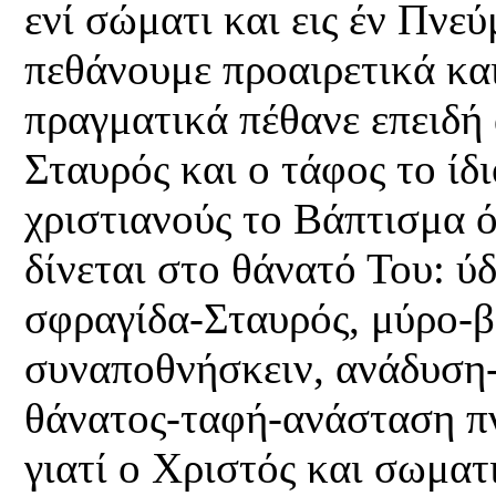
ενί σώματι και εις έν Πνε
πεθάνουμε προαιρετικά κα
πραγματικά πέθανε επειδή 
Σταυρός και ο τάφος το ίδι
χριστιανούς το Βάπτισμα 
δίνεται στο θάνατό Του: ύ
σφραγίδα-Σταυρός, μύρο-β
συναποθνήσκειν, ανάδυση
θάνατος-ταφή-ανάσταση πν
γιατί ο Χριστός και σωμα