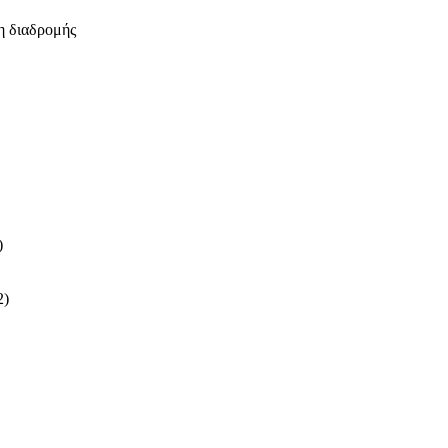
η διαδρομής
)
2)