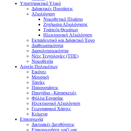
Υποστηρικτικό Υλικό
Διδακτικές Προτάσεις
Αξιολόγηση
Νομοθετικό Πλαίσιο
Ζητήματα Αξιολόγησης
Τράπεζα Θεμάτων
Hλεκτρονική Aξιολόγηση
Εκπαιδευτικό και Διδακτικό Έργο
Διαθεματικότητα
Διαπολιτισμικότητα
Νέες Τεχνολογίες (ΤΠΕ)
Νομοθεσία
Αρχείο Πολυμέσων
Εικόνες
Μουσική
Ταινίες
Παρουσιάσεις
Παιχνίδια - Κατασκευές
Φύλλα Εργασίας
Ηλεκτρονική Αξιολόγηση
Γεωγραφικοί Χάρτες
Κείμενα
Επικοινωνία
Δικτυακές Διευθύνσεις
Επικοινωνήστε μαζί μας