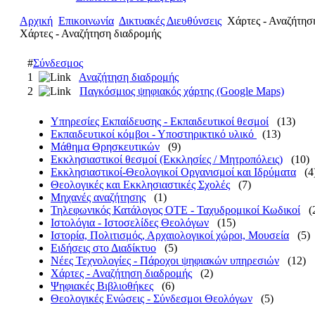
Αρχική
Επικοινωνία
Δικτυακές Διευθύνσεις
Χάρτες - Αναζήτησ
Χάρτες - Αναζήτηση διαδρομής
#
Σύνδεσμος
1
Αναζήτηση διαδρομής
2
Παγκόσμιος ψηφιακός χάρτης (Google Maps)
Υπηρεσίες Εκπαίδευσης - Εκπαιδευτικοί θεσμοί
(13)
Εκπαιδευτικοί κόμβοι - Υποστηρικτικό υλικό
(13)
Μάθημα Θρησκευτικών
(9)
Εκκλησιαστικοί θεσμοί (Εκκλησίες / Μητροπόλεις)
(10)
Εκκλησιαστικοί-Θεολογικοί Οργανισμοί και Ιδρύματα
(4
Θεολογικές και Εκκλησιαστικές Σχολές
(7)
Μηχανές αναζήτησης
(1)
Τηλεφωνικός Κατάλογος ΟΤΕ - Ταχυδρομικοί Κωδικοί
(
Ιστολόγια - Ιστοσελίδες Θεολόγων
(15)
Ιστορία, Πολιτισμός, Αρχαιολογικοί χώροι, Μουσεία
(5)
Ειδήσεις στο Διαδίκτυο
(5)
Νέες Τεχνολογίες - Πάροχοι ψηφιακών υπηρεσιών
(12)
Χάρτες - Αναζήτηση διαδρομής
(2)
Ψηφιακές Βιβλιοθήκες
(6)
Θεολογικές Ενώσεις - Σύνδεσμοι Θεολόγων
(5)