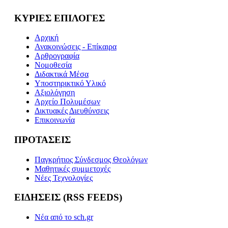
ΚΥΡΙΕΣ ΕΠΙΛΟΓΕΣ
Αρχική
Ανακοινώσεις - Επίκαιρα
Αρθρογραφία
Νομοθεσία
Διδακτικά Μέσα
Υποστηρικτικό Υλικό
Αξιολόγηση
Αρχείο Πολυμέσων
Δικτυακές Διευθύνσεις
Επικοινωνία
ΠΡΟΤΑΣΕΙΣ
Παγκρήτιος Σύνδεσμος Θεολόγων
Μαθητικές συμμετοχές
Νέες Τεχνολογίες
ΕΙΔΗΣΕΙΣ (RSS FEEDS)
Νέα από το sch.gr