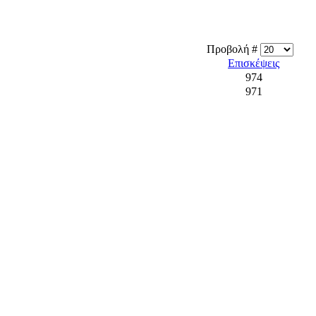
Προβολή #
Επισκέψεις
974
971