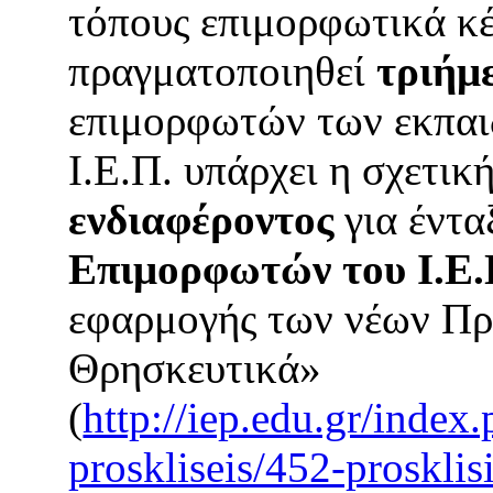
τόπους επιμορφωτικά κ
πραγματοποιηθεί
τριήμ
επιμορφωτών των εκπαι
Ι.Ε.Π. υπάρχει η σχετικ
ενδιαφέροντος
για έντα
Επιμορφωτών του Ι.Ε
εφαρμογής των νέων Π
Θρησκευτικά»
(
http://iep.edu.gr/index
proskliseis/452-prosklis