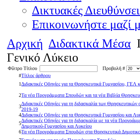
Δικτυακές Διευθύνσει
Επικοινωνήστε μαζί 
Αρχική
Διδακτικά Μέσα
Γ
Γενικό Λύκειο
Φίλτρο Τίτλου
Προβολή #
#
Τίτλος άρθρου
1
Διδακτικές Οδηγίες για τα Θρησκευτικά Γυμνασίου, ΓΕΛ
2
Τα νέα Προγράμματα Σπουδών και τα νέα Βιβλία Θρησκε
Διδακτικές Οδηγίες για τη διδασκαλία των Θρησκευτικών σ
3
2019-19
4
Διδακτικές Οδηγίες για τα Θρησκευτικά Γυμνασίου και Λυ
Διδακτικές Οδηγίες για τη διδασκαλία με τα νέα Προγρά
5
Δημοτικού-Γυμνασίου και Λυκείου
6
Τα νέα Προγράμματα Σπουδών στα Θρησκευτικά Δημοτικο