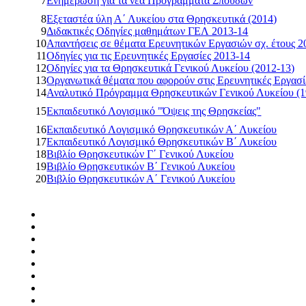
7
Ενημέρωση για τα νέα Προγράμματα Σπουδών
8
Εξεταστέα ύλη Α΄ Λυκείου στα Θρησκευτικά (2014)
9
Διδακτικές Οδηγίες μαθημάτων ΓΕΛ 2013-14
10
Απαντήσεις σε θέματα Ερευνητικών Εργασιών σχ. έτους 2
11
Οδηγίες για τις Ερευνητικές Εργασίες 2013-14
12
Οδηγίες για τα Θρησκευτικά Γενικού Λυκείου (2012-13)
13
Οργανωτικά θέματα που αφορούν στις Ερευνητικές Εργασί
14
Αναλυτικό Πρόγραμμα Θρησκευτικών Γενικού Λυκείου (1
15
Εκπαιδευτικό Λογισμικό "Όψεις της Θρησκείας"
16
Εκπαιδευτικό Λογισμικό Θρησκευτικών Α΄ Λυκείου
17
Εκπαιδευτικό Λογισμικό Θρησκευτικών Β΄ Λυκείου
18
Βιβλίο Θρησκευτικών Γ΄ Γενικού Λυκείου
19
Βιβλίο Θρησκευτικών Β΄ Γενικού Λυκείου
20
Βιβλίο Θρησκευτικών Α΄ Γενικού Λυκείου