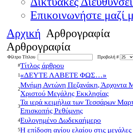
Δικτυακές Διευθύνσει
Επικοινωνήστε μαζί 
Αρχική
Αρθρογραφία
Αρθρογραφία
Φίλτρο Τίτλου
Προβολή #
Τίτλος άρθρου
#
«ΔΕΥΤΕ ΛΑΒΕΤΕ ΦΩΣ…»
1
Μνήμη Αντώνη Πεζανάκη, Άρχοντα Μ
2
Χριστού Μεγάλης Εκκλησίας
Τα ιερά κειμήλια των Τεσσάρων Μαρ
3
Επισκοπής Ρεθύμνης
Ευλογημένο Δωδεκαήμερο
4
Η επίδοση αγίου ελαίου στις μεγάλες
5