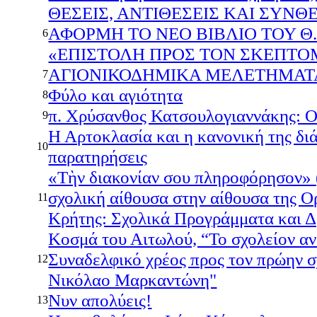
ΘΕΣΕΙΣ, ΑΝΤΙΘΕΣΕΙΣ ΚΑΙ ΣΥΝΘΕ
ΑΦΟΡΜΗ ΤΟ ΝΕΟ ΒΙΒΛΙΟ ΤΟΥ Θ. 
6
«ΕΠΙΣΤΟΛΗ ΠΡΟΣ ΤΟΝ ΣΚΕΠΤΟ
ΑΓΙΟΝΙΚΟΔΗΜΙΚΑ ΜΕΛΕΤΗΜΑΤ
7
Φύλο και αγιότητα
8
π. Χρύσανθος Κατσουλογιαννάκης: Ο
9
Η Αρτοκλασία και η κανονική της δι
10
παρατηρήσεις
«Τὴν διακονίαν σου πληροφόρησον» (Β
σχολική αίθουσα στην αίθουσα της 
11
Κρήτης: Σχολικά Προγράμματα και Δ
Κοσμά του Αιτωλού, “Το σχολείον ανο
Συναδελφικό χρέος προς τον πρώην σ
12
Νικόλαο Μαρκαντώνη"
Νυν απολύεις!
13