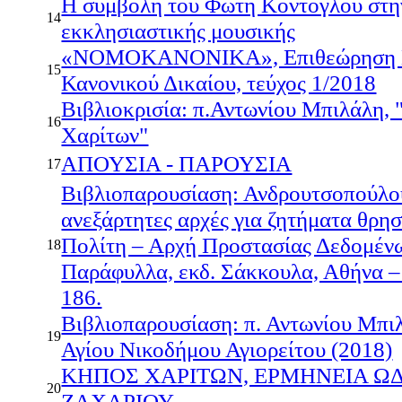
Η συμβολή του Φώτη Κόντογλου στην
14
εκκλησιαστικής μουσικής
«ΝΟΜΟΚΑΝΟΝΙΚΑ», Επιθεώρηση Εκ
15
Κανονικού Δικαίου, τεύχος 1/2018
Βιβλιοκρισία: π.Αντωνίου Μπιλάλη,
16
Χαρίτων"
ΑΠΟΥΣΙΑ - ΠΑΡΟΥΣΙΑ
17
Βιβλιοπαρουσίαση: Ανδρουτσοπούλου,
ανεξάρτητες αρχές για ζητήματα θρη
Πολίτη – Αρχή Προστασίας Δεδομέν
18
Παράφυλλα, εκδ. Σάκκουλα, Αθήνα –
186.
Βιβλιοπαρουσίαση: π. Αντωνίου Μπ
19
Αγίου Νικοδήμου Αγιορείτου (2018)
KHΠΟΣ ΧΑΡΙΤΩΝ, ΕΡΜΗΝΕΙΑ Ω
20
ΖΑΧΑΡΙΟΥ