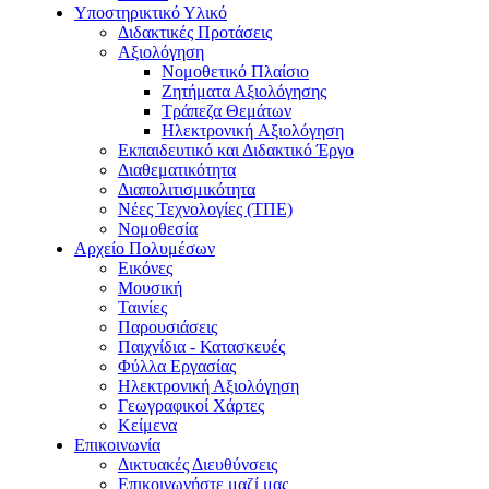
Υποστηρικτικό Υλικό
Διδακτικές Προτάσεις
Αξιολόγηση
Νομοθετικό Πλαίσιο
Ζητήματα Αξιολόγησης
Τράπεζα Θεμάτων
Hλεκτρονική Aξιολόγηση
Εκπαιδευτικό και Διδακτικό Έργο
Διαθεματικότητα
Διαπολιτισμικότητα
Νέες Τεχνολογίες (ΤΠΕ)
Νομοθεσία
Αρχείο Πολυμέσων
Εικόνες
Μουσική
Ταινίες
Παρουσιάσεις
Παιχνίδια - Κατασκευές
Φύλλα Εργασίας
Ηλεκτρονική Αξιολόγηση
Γεωγραφικοί Χάρτες
Κείμενα
Επικοινωνία
Δικτυακές Διευθύνσεις
Επικοινωνήστε μαζί μας