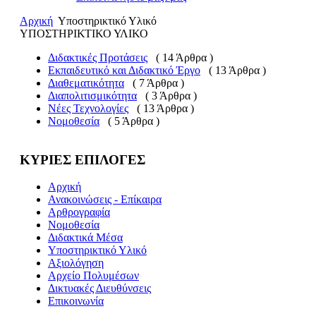
Αρχική
Υποστηρικτικό Υλικό
ΥΠΟΣΤΗΡΙΚΤΙΚΟ ΥΛΙΚΟ
Διδακτικές Προτάσεις
( 14 Άρθρα )
Εκπαιδευτικό και Διδακτικό Έργο
( 13 Άρθρα )
Διαθεματικότητα
( 7 Άρθρα )
Διαπολιτισμικότητα
( 3 Άρθρα )
Νέες Τεχνολογίες
( 13 Άρθρα )
Νομοθεσία
( 5 Άρθρα )
ΚΥΡΙΕΣ ΕΠΙΛΟΓΕΣ
Αρχική
Ανακοινώσεις - Επίκαιρα
Αρθρογραφία
Νομοθεσία
Διδακτικά Μέσα
Υποστηρικτικό Υλικό
Αξιολόγηση
Αρχείο Πολυμέσων
Δικτυακές Διευθύνσεις
Επικοινωνία