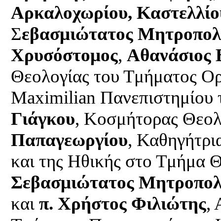
Αρκαλοχωρίου, Καστελλίου
Σ
εβασμιώτατος Μητροπολί
Χρυσόστομος
,
Αθανάσιος 
Θεολογίας του Τμήματος Ο
Maximilian Πανεπιστημίου
Γιάγκου
, Κοσμήτορας Θεο
Παπαγεωργίου
, Καθηγήτρι
και της Ηθικής στο Τμήμα 
Σεβασμιώτατος Μητροπολί
και
π. Χρήστος Φιλιώτης
,