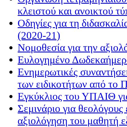
κλειστού και ανοικτού τ
Οδηγίες για τη διδασκαλί
(2020-21)
Νομοθεσία για την αξιολ
Ευλογημένο Δωδεκαήμερ
Eνημερωτικές συναντήσει
των ειδικοτήτων από το 
Εγκύκλιος του ΥΠΑΙΘ γι
Σεμινάριο για θεολόγους 
αξιολόγηση του μαθητή 