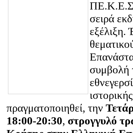
ΠΕ.Κ.Ε.Σ
σειρά εκδ
εξέλιξη. 
θεματικο
Επανάστα
συμβολή 
εθνεγερσί
ιστορική
πραγματοποιηθεί, την
Τετά
18:00-20:30
,
στρογγυλό τρ