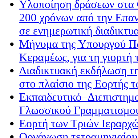
Υλοποίηση δράσεων στα 
200 χρόνων από την Επα
σε ενημερωτική διαδικτυ
Μήνυμα της Υπουργού Πα
Κεραμέως, για τη γιορτή
Διαδικτυακή εκδήλωση τ
στο πλαίσιο της Εορτής 
Εκπαιδευτικό–Διεπιστημ
Γλωσσικού Γραμματισμού
Εορτή των Τριών Ιεραρχ
Οργάνωση τετραμηνιαίου